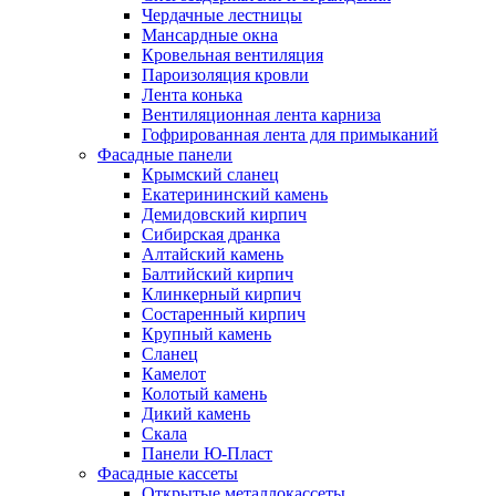
Чердачные лестницы
Мансардные окна
Кровельная вентиляция
Пароизоляция кровли
Лента конька
Вентиляционная лента карниза
Гофрированная лента для примыканий
Фасадные панели
Крымский сланец
Екатерининский камень
Демидовский кирпич
Сибирская дранка
Алтайский камень
Балтийский кирпич
Клинкерный кирпич
Состаренный кирпич
Крупный камень
Сланец
Камелот
Колотый камень
Дикий камень
Скала
Панели Ю-Пласт
Фасадные кассеты
Открытые металлокассеты