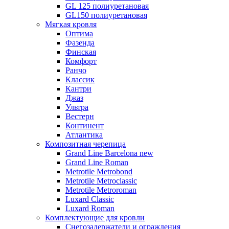
GL 125 полиуретановая
GL150 полиуретановая
Мягкая кровля
Оптима
Фазенда
Финская
Комфорт
Ранчо
Классик
Кантри
Джаз
Ультра
Вестерн
Континент
Атлантика
Композитная черепица
Grand Line Barcelona new
Grand Line Roman
Metrotile Metrobond
Metrotile Metroclassic
Metrotile Metroroman
Luxard Classic
Luxard Roman
Комплектующие для кровли
Снегозадержатели и ограждения