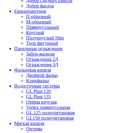
Добор сэндвич панели
Добор фасада
Евроштакетник
П-образный
М-образный
Прямоугольный
Круглый
Полукруглый Slim
Twin фигурный
Панельные ограждения
Забор-жалюзи
Ограждения 2Д
Ограждения 3Д
Фальцевая кровля
Двойной фальц
Кликфальц
Водосточные системы
GL Plast 120
GL Plast 135
Optima круглая
Vortex прямоугольная
GL 125 полиуретановая
GL150 полиуретановая
Мягкая кровля
Оптима