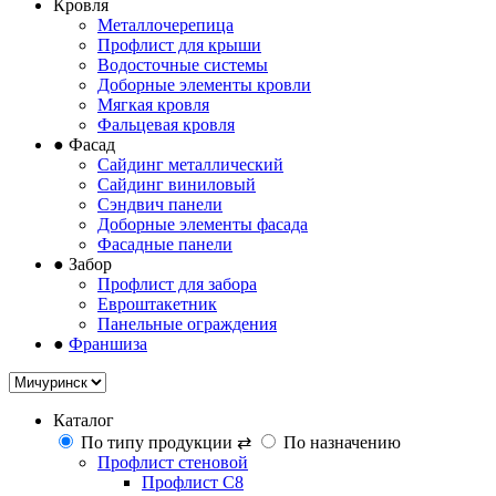
Кровля
Металлочерепица
Профлист для крыши
Водосточные системы
Доборные элементы кровли
Мягкая кровля
Фальцевая кровля
●
Фасад
Сайдинг металлический
Сайдинг виниловый
Сэндвич панели
Доборные элементы фасада
Фасадные панели
●
Забор
Профлист для забора
Евроштакетник
Панельные ограждения
●
Франшиза
Каталог
По типу продукции
⇄
По назначению
Профлист стеновой
Профлист С8