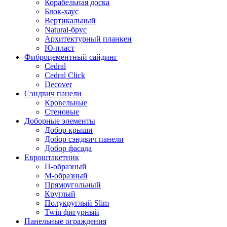
Корабельная доска
Блок-хаус
Вертикальный
Natural-брус
Архитектурный планкен
Ю-пласт
Фиброцементный сайдинг
Cedral
Cedral Click
Decover
Сэндвич панели
Кровельные
Стеновые
Доборные элементы
Добор крыши
Добор сэндвич панели
Добор фасада
Евроштакетник
П-образный
М-образный
Прямоугольный
Круглый
Полукруглый Slim
Twin фигурный
Панельные ограждения