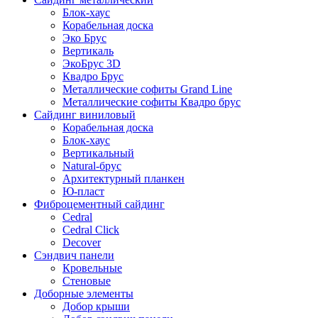
Блок-хаус
Корабельная доска
Эко Брус
Вертикаль
ЭкоБрус 3D
Квадро Брус
Металлические софиты Grand Line
Металлические софиты Квадро брус
Сайдинг виниловый
Корабельная доска
Блок-хаус
Вертикальный
Natural-брус
Архитектурный планкен
Ю-пласт
Фиброцементный сайдинг
Cedral
Cedral Click
Decover
Сэндвич панели
Кровельные
Стеновые
Доборные элементы
Добор крыши