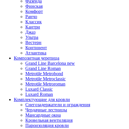
Фазенда
Финская
Комфорт
Ранчо
Классик
Кантри
Джаз
Ультра
Вестерн
Континент
Атлантика
Композитная черепица
Grand Line Barcelona new
Grand Line Roman
Metrotile Metrobond
Metrotile Metroclassic
Metrotile Metroroman
Luxard Classic
Luxard Roman
Комплектующие для кровли
Снегозадержатели и ограждения
Чердачные лестницы
Мансардные окна
Кровельная вентиляция
Пароизоляция кровли