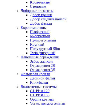
Кровельные
Стеновые
Доборные элементы
Добор крыши
Добор сэндвич панели
Добор фасада
Евроштакетник
П-образный
М-образный
Прямоугольный
Круглый
Полукруглый Slim
Twin фигурный
Панельные ограждения
Забор-жалюзи
Ограждения 2Д
Ограждения 3Д
Фальцевая кровля
Двойной фальц
Кликфальц
Водосточные системы
GL Plast 120
GL Plast 135
Optima круглая
Vortex прямоугольная