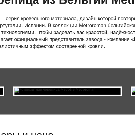
n – серия кровельного материала, дизайн которой повто
тугалии, Испании. В коллекции Metroroman бельгийског
технологиями, чтобы радовать вас красотой, надёжност
агает официальный представитель завода - компания «К
еалистичным эффектом состаренной кровли.
меры и цена