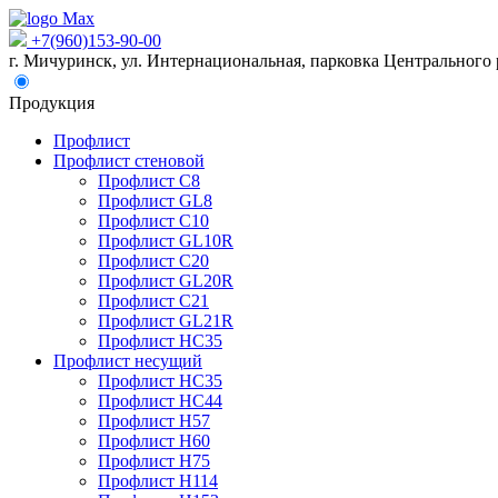
+7(960)153-90-00
г. Мичуринск, ул. Интернациональная, парковка Центрального 
Продукция
Профлист
Профлист стеновой
Профлист С8
Профлист GL8
Профлист С10
Профлист GL10R
Профлист С20
Профлист GL20R
Профлист С21
Профлист GL21R
Профлист НС35
Профлист несущий
Профлист НС35
Профлист НС44
Профлист Н57
Профлист Н60
Профлист Н75
Профлист Н114