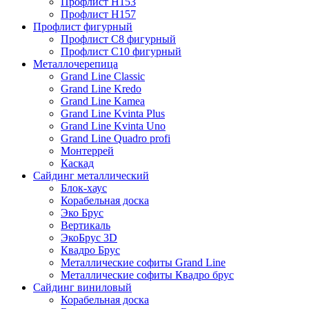
Профлист Н153
Профлист Н157
Профлист фигурный
Профлист С8 фигурный
Профлист С10 фигурный
Металлочерепица
Grand Line Classic
Grand Line Kredo
Grand Line Kamea
Grand Line Kvinta Plus
Grand Line Kvinta Uno
Grand Line Quadro profi
Монтеррей
Каскад
Сайдинг металлический
Блок-хаус
Корабельная доска
Эко Брус
Вертикаль
ЭкоБрус 3D
Квадро Брус
Металлические софиты Grand Line
Металлические софиты Квадро брус
Сайдинг виниловый
Корабельная доска