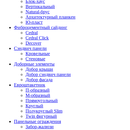
Блок-хаус
Вертикальный
Natural-брус
Архитектурный планкен
Ю-пласт
Фиброцементный сайдинг
Cedral
Cedral Click
Decover
Сэндвич панели
Кровельные
Стеновые
Доборные элементы
Добор крыши
Добор сэндвич панели
Добор фасада
Евроштакетник
П-образный
М-образный
Прямоугольный
Круглый
Полукруглый Slim
Twin фигурный
Панельные ограждения
Забор-жалюзи