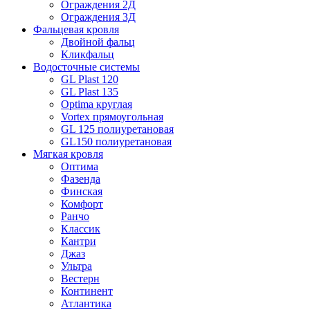
Ограждения 2Д
Ограждения 3Д
Фальцевая кровля
Двойной фальц
Кликфальц
Водосточные системы
GL Plast 120
GL Plast 135
Optima круглая
Vortex прямоугольная
GL 125 полиуретановая
GL150 полиуретановая
Мягкая кровля
Оптима
Фазенда
Финская
Комфорт
Ранчо
Классик
Кантри
Джаз
Ультра
Вестерн
Континент
Атлантика